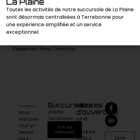
La Plaine
coupe sur les chantiers de construction et de
rénovation.
Toutes les activités de notre succursale de La Plaine
sont désormais centralisées à Terrebonne pour
une expérience simplifiée et un service
Demande de prix
exceptionnel.
Catégories :
Béton
,
Démolition
Succursales
Heures
d’ouverture
Joliette
Nous
Terrebonne
Lundi
mettons
au
tout en
Voir les
vendredi :
adresses
œuvre
Zone
6h30 à
pour