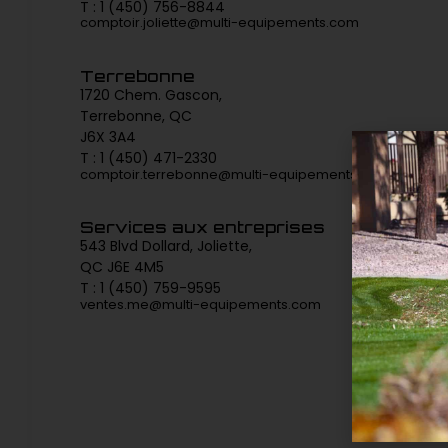
T : 1 (450) 756-8844
comptoir.joliette@multi-equipements.com
Terrebonne
1720 Chem. Gascon,
Terrebonne, QC
J6X 3A4
T : 1 (450) 471-2330
comptoir.terrebonne@multi-equipements.com
Services aux entreprises
543 Blvd Dollard, Joliette,
QC J6E 4M5
T : 1 (450) 759-9595
ventes.me@multi-equipements.com