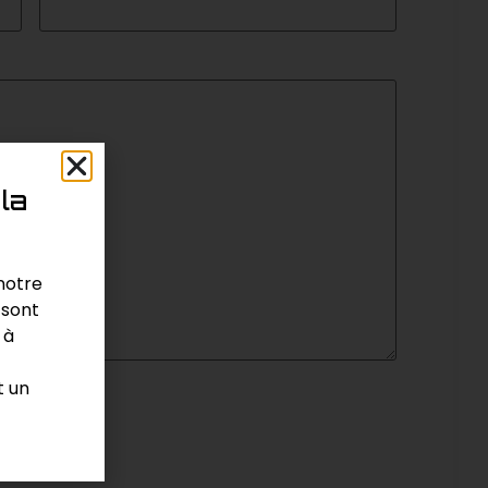
la
 notre
 sont
 à
t un