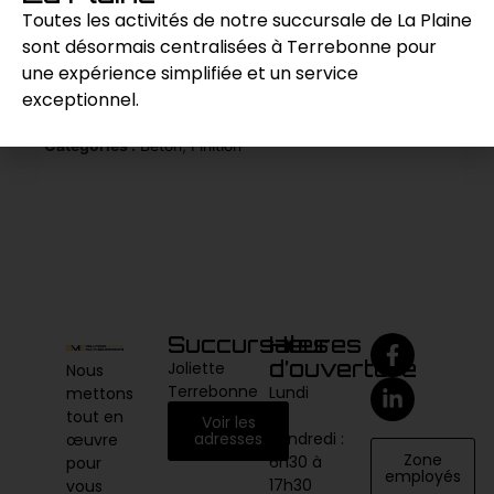
finition de haute qualité.
Toutes les activités de notre succursale de La Plaine
sont désormais centralisées à Terrebonne pour
une expérience simplifiée et un service
Demande de prix
exceptionnel.
Catégories :
Béton
,
Finition
Succursales
Heures
d’ouverture
Joliette
Nous
Terrebonne
Lundi
mettons
au
tout en
Voir les
vendredi :
adresses
œuvre
Zone
6h30 à
pour
employés
17h30
vous