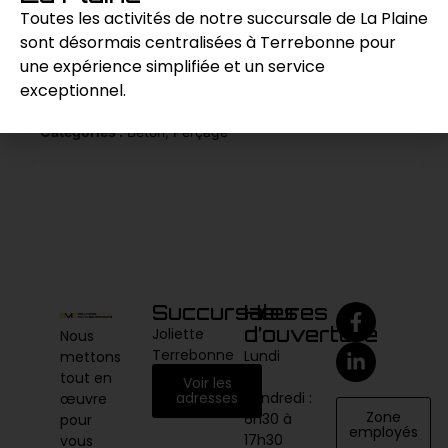
projets de construction.
Toutes les activités de notre succursale de La Plaine
sont désormais centralisées à Terrebonne pour
une expérience simplifiée et un service
Demande de prix
exceptionnel.
Catégories :
Béton
,
Perçage
Succursales
Heures
d’ouverture
Joliette
Nous
Terrebonne
Lundi
mettons
au
tout en
Voir les
vendredi :
adresses
œuvre
Zone
6h30 à
pour
employés
17h30
vous