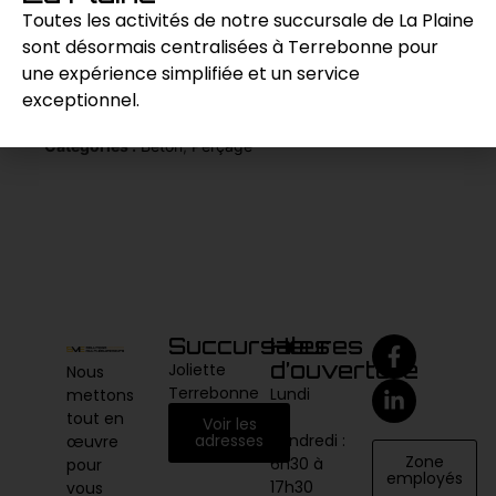
béton et la maçonnerie.
Toutes les activités de notre succursale de La Plaine
sont désormais centralisées à Terrebonne pour
une expérience simplifiée et un service
Demande de prix
exceptionnel.
Catégories :
Béton
,
Perçage
Succursales
Heures
d’ouverture
Joliette
Nous
Terrebonne
Lundi
mettons
au
tout en
Voir les
vendredi :
adresses
œuvre
Zone
6h30 à
pour
employés
17h30
vous