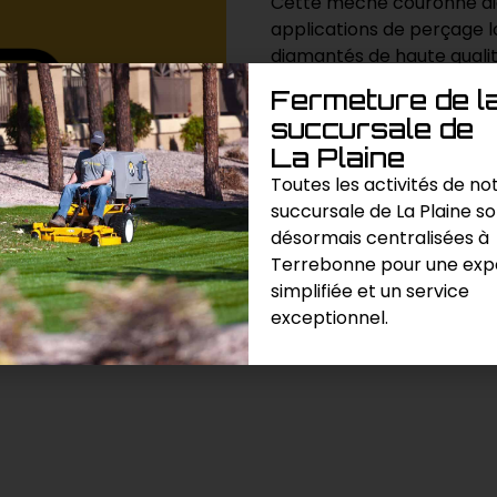
Cette mèche couronne di
applications de perçage l
diamantés de haute qualit
une variété de matériaux 
Fermeture de l
succursale de
La Plaine
Demande de prix
Toutes les activités de no
succursale de La Plaine s
Catégories :
Béton
,
Perçage
désormais centralisées à
Terrebonne pour une exp
simplifiée et un service
exceptionnel.