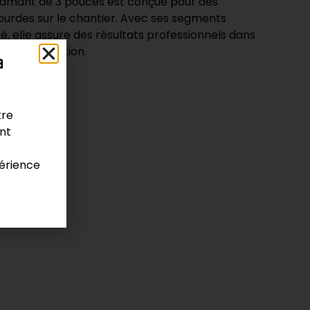
amant de 3 pouces est conçue pour des
ourdes sur le chantier. Avec ses segments
é, elle assure des résultats professionnels dans
de construction.
a
tre
ont
érience