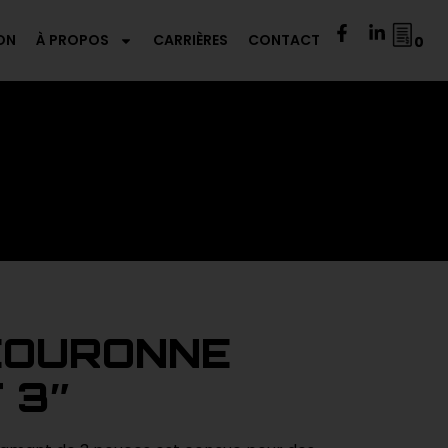
ON
À PROPOS
CARRIÈRES
CONTACT
0
COURONNE
 3″