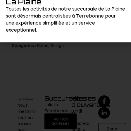
La Plaine
un choix idéal pour les travaux de démolition
légers à moyens.
Toutes les activités de notre succursale de La Plaine
sont désormais centralisées à Terrebonne pour
une expérience simplifiée et un service
Demande de prix
exceptionnel.
Catégories :
Béton
,
Sciage
Succursales
Heures
d’ouverture
Joliette
Nous
Terrebonne
Lundi
mettons
au
tout en
Voir les
vendredi :
adresses
œuvre
Zone
6h30 à
pour