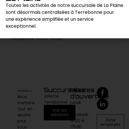
fiable sur le chantier.
Toutes les activités de notre succursale de La Plaine
sont désormais centralisées à Terrebonne pour
une expérience simplifiée et un service
Demande de prix
exceptionnel.
Catégories :
Béton
,
Sciage
Succursales
Heures
d’ouverture
Joliette
Nous
Terrebonne
Lundi
mettons
au
tout en
Voir les
vendredi :
adresses
œuvre
Zone
6h30 à
pour
employés
17h30
vous