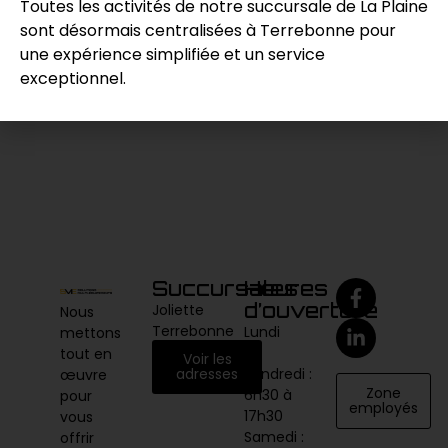
Toutes les activités de notre succursale de La Plaine
sont désormais centralisées à Terrebonne pour
Demande de prix
une expérience simplifiée et un service
exceptionnel.
Catégories :
Béton
,
Sciage
Succursales
Heures
d’ouverture
Joliette
Nous
Terrebonne
Lundi
mettons
au
tout en
Voir les
vendredi :
adresses
œuvre
Zone
6h30 à
pour
employés
17h30
vous
Samedi :
offrir