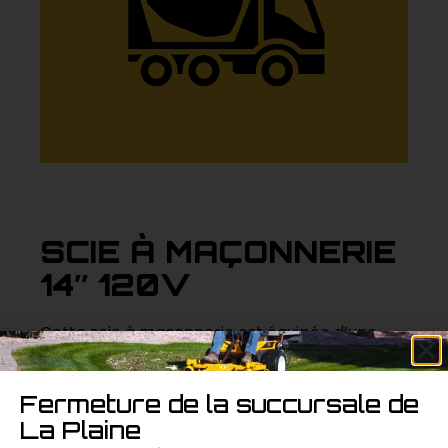
SCIE À MAÇONNERIE
14″ 120V
Cette scie à maçonnerie est équipée d’une
lame de 14 pouces et fonctionne sur une
alimentation de 120 volts. Elle offre une grande
Fermeture de la succursale de
capacité de coupe pour une variété de
La Plaine
matériaux de maçonnerie.