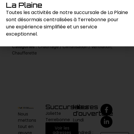
chauffage efficace et fiable pour les grands
La Plaine
espaces de travail.
Toutes les activités de notre succursale de La Plaine
sont désormais centralisées à Terrebonne pour
une expérience simplifiée et un service
Demande de prix
exceptionnel.
Catégories :
Chauffage / Climatisation / Ventilation
,
Chaufferette
Succursales
Heures
d’ouverture
Joliette
Nous
Terrebonne
Lundi
mettons
au
tout en
Voir les
vendredi :
adresses
œuvre