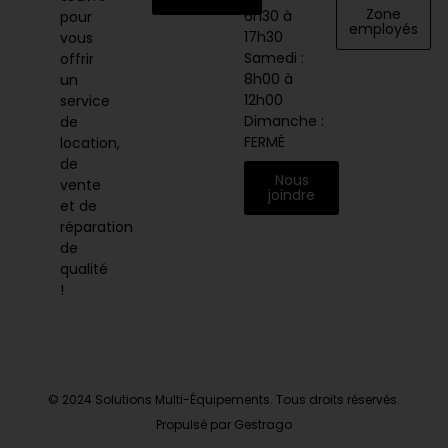
Zone
6h30 à
pour
employés
17h30
vous
Samedi :
offrir
8h00 à
un
12h00
service
Dimanche :
de
FERMÉ
location,
de
Nous
vente
joindre
et de
réparation
de
qualité
!
© 2024 Solutions Multi-Équipements. Tous droits réservés.
Propulsé par Gestrago