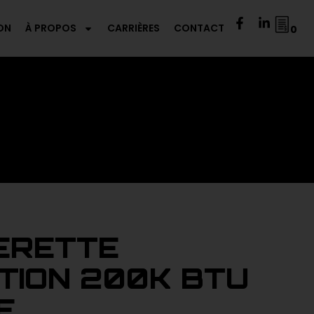
ON
À PROPOS
CARRIÈRES
CONTACT
0
ERETTE
TION 200K BTU
E