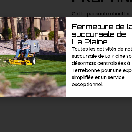
Cette puissante chauffer
au propane est conçue po
Fermeture de l
industriels ou commerciaux
succursale de
confortables même dans l
La Plaine
Toutes les activités de no
succursale de La Plaine s
Demande de prix
désormais centralisées à
Terrebonne pour une exp
Catégories :
Chauffage / Climat
simplifiée et un service
exceptionnel.