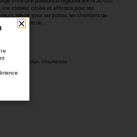
ouge offre une puissance réglable entre 30 000
 une chaleur ciblée et efficace pour les
ieurs, idéale pour les patios, les chantiers de
ents en plein air.
a
tre
ont
isation / Ventilation
,
Chaufferette
érience