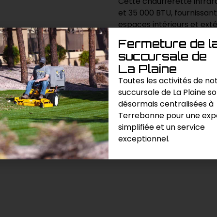
Cette chaufferette infrar
et 35 000 BTU, fournissant
espaces intérieurs et extér
construction et les événem
Fermeture de l
succursale de
La Plaine
Demande de prix
Toutes les activités de no
succursale de La Plaine s
Catégories :
Chauffage / Climat
désormais centralisées à
Terrebonne pour une exp
simplifiée et un service
exceptionnel.