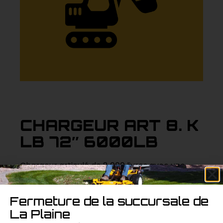
CHARGEUR ART 8. K
LB 72″ 6000LB
Chargeur articulé de 8 000 livres avec une
largeur de 72 pouces et un poids de 6 000
livres, parfait pour des projets de construction
Fermeture de la succursale de
lourds nécessitant une grande capacité de
La Plaine
levage.