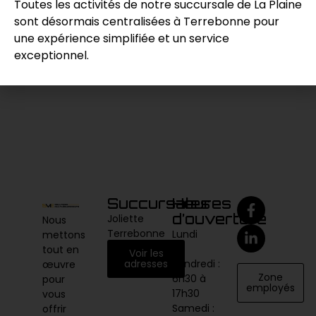
Toutes les activités de notre succursale de La Plaine
sont désormais centralisées à Terrebonne pour
Demande de prix
une expérience simplifiée et un service
exceptionnel.
Catégories :
Chargeur
,
Compaction / Excavation
Succursales
Heures
d’ouverture
Joliette
Nous
Terrebonne
Lundi
mettons
au
tout en
Voir les
vendredi :
adresses
œuvre
Zone
6h30 à
pour
employés
17h30
vous
Samedi :
offrir