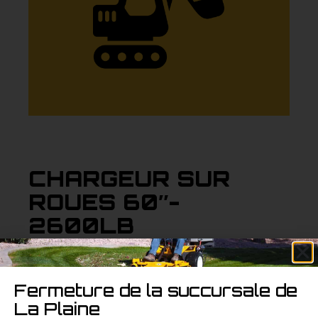
CHARGEUR SUR
ROUES 60″-
2600LB
Chargeur sur roues de 60 pouces, pesant 2600
livres, offrant une bonne maniabilité et une
Fermeture de la succursale de
capacité de levage adéquate pour divers
La Plaine
travaux de construction.