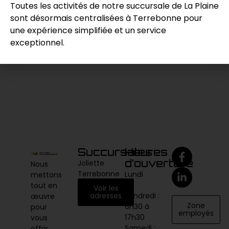
Toutes les activités de notre succursale de La Plaine
sont désormais centralisées à Terrebonne pour
une expérience simplifiée et un service
Demande de prix
exceptionnel.
Catégories :
Chargeur
,
Compaction / Excavation
Succursales
Heures
d’ouverture
Joliette
Nous
Terrebonne
Lundi
mettons
au
tout en
Voir les
vendredi :
adresses
œuvre
Zone
6h30 à
pour
employés
17h30
vous
Samedi :
offrir