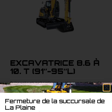
EXCAVATRICE 8.6 À
10. T (91″-95″L)
Puissante et polyvalente, cette excavatrice de
8.6 à 10 tonnes est adaptée aux travaux de
terrassement les plus difficiles. Robuste et
Fermeture de la succursale de
fiable pour une performance maximale sur le
La Plaine
chantier.