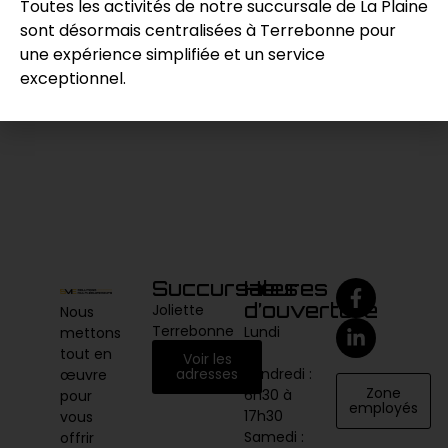
Toutes les activités de notre succursale de La Plaine
sont désormais centralisées à Terrebonne pour
Demande de prix
une expérience simplifiée et un service
exceptionnel.
Catégories :
Compaction / Excavation
,
Excavatrice
Succursales
Heures
d’ouverture
Joliette
Nous
Terrebonne
Lundi
mettons
au
tout en
Voir les
vendredi :
adresses
œuvre
Zone
6h30 à
pour
employés
17h30
vous
Samedi :
offrir