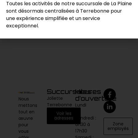
Toutes les activités de notre succursale de La Plaine
sont désormais centralisées à Terrebonne pour
une expérience simplifiée et un service
Demande de prix
exceptionnel.
Catégories :
Compaction / Excavation
,
Excavatrice
Succursales
Heures
d’ouverture
Joliette
Nous
Terrebonne
Lundi
mettons
au
tout en
Voir les
vendredi :
adresses
œuvre
Zone
6h30 à
pour
employés
17h30
vous
Samedi :
offrir