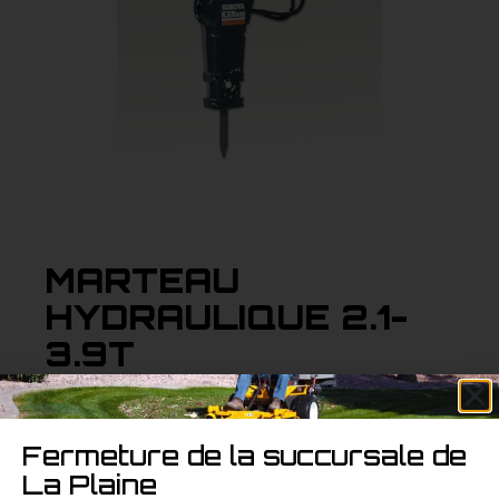
MARTEAU
HYDRAULIQUE 2.1-
3.9T
Adapté aux excavatrices de 2.1 à 3.9 tonnes, ce
marteau hydraulique offre une performance
Fermeture de la succursale de
exceptionnelle pour les travaux de démolition
La Plaine
et de déblaiement. Robuste et fiable.