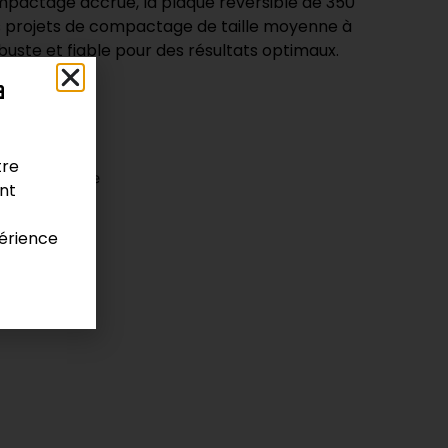
pactage accrue, la plaque réversible de 350
les projets de compactage de taille moyenne à
buste et fiable pour des résultats optimaux.
a
tre
avation
,
Plaque
ont
érience