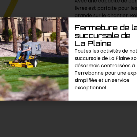
Avec une capacité de com
livres est parfaite pour 
grande sur le chantier. Ro
Fermeture de l
succursale de
Demande de prix
La Plaine
Toutes les activités de no
Catégories :
Compaction / Exc
succursale de La Plaine s
désormais centralisées à
Terrebonne pour une exp
simplifiée et un service
exceptionnel.