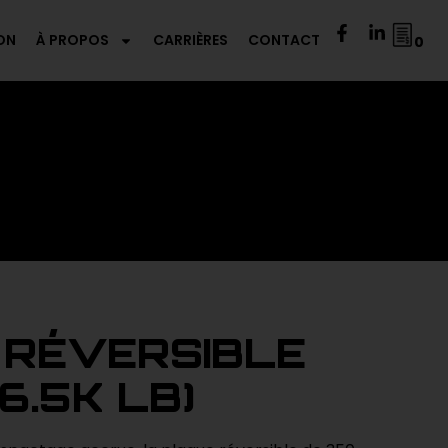
ON
À PROPOS
CARRIÈRES
CONTACT
0
 RÉVERSIBLE
6.5K LB)