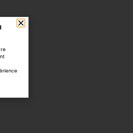
a
/ Variés
tre
ont
érience