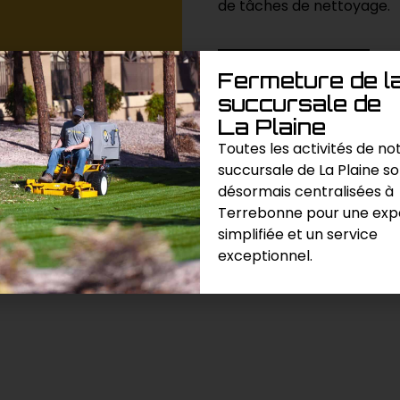
de tâches de nettoyage.
Demande de prix
Fermeture de l
succursale de
Catégories :
Aspiration
,
Divers 
La Plaine
Toutes les activités de no
succursale de La Plaine s
désormais centralisées à
Terrebonne pour une exp
simplifiée et un service
exceptionnel.