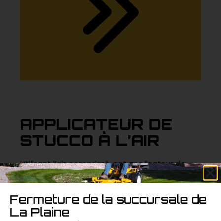
APPLICATEUR DE
STUCCO À L’AIR
Utilisant l’air comprimé, cet applicateur de
stucco assure une application rapide et
homogène du stucco sur de grandes surfaces.
Fermeture de la succursale de
Parfait pour les projets professionnels et
La Plaine
résidentiels.