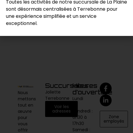
Toutes les activités de notre succursale de La Plaine
sont désormais centralisées à Terrebonne pour
Demande de prix
une expérience simplifiée et un service
exceptionnel.
Catégories :
Autres
,
Divers / Variés
Succursales
Heures
d’ouverture
Joliette
Nous
Terrebonne
Lundi
mettons
au
tout en
Voir les
vendredi :
adresses
œuvre
Zone
6h30 à
pour
employés
17h30
vous
Samedi :
offrir