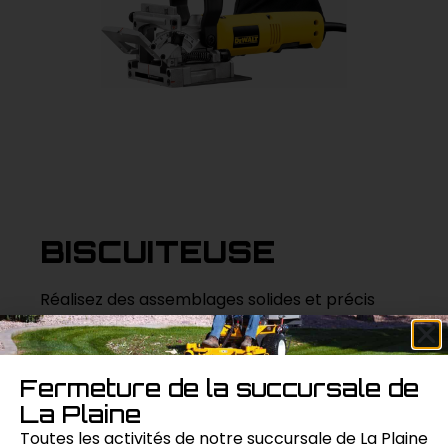
BISCUITEUSE
Réalisez des assemblages solides et précis
avec cette biscuiteuse professionnelle. Idéale
pour les projets de menuiserie, elle permet de
créer des joints invisibles et résistants avec
Fermeture de la succursale de
facilité.
La Plaine
Toutes les activités de notre succursale de La Plaine