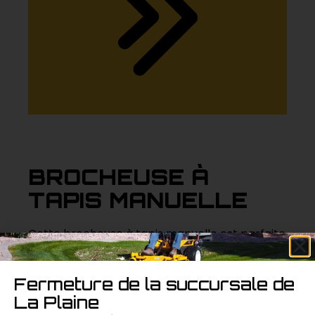
BROCHEUSE À
TAPIS MANUELLE
Cette brocheuse à tapis manuelle est parfaite
pour fixer les tapis et les revêtements de sol
sur les petits chantiers. Robuste et facile à
Fermeture de la succursale de
utiliser, elle assure une installation précise et
La Plaine
sécurisée.