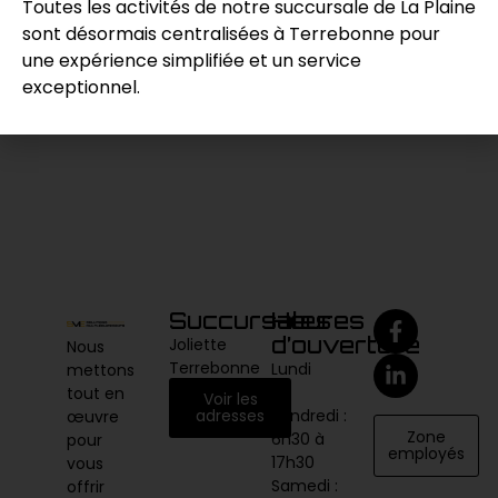
Toutes les activités de notre succursale de La Plaine
sont désormais centralisées à Terrebonne pour
Demande de prix
une expérience simplifiée et un service
exceptionnel.
Catégories :
Autres
,
Divers / Variés
Succursales
Heures
d’ouverture
Joliette
Nous
Terrebonne
Lundi
mettons
au
tout en
Voir les
vendredi :
adresses
œuvre
Zone
6h30 à
pour
employés
17h30
vous
Samedi :
offrir