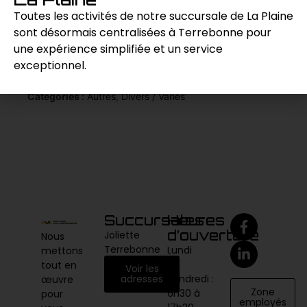
performance de coupe supérieure.
Toutes les activités de notre succursale de La Plaine
sont désormais centralisées à Terrebonne pour
une expérience simplifiée et un service
Demande de prix
exceptionnel.
Catégories :
Autres
,
Divers / Variés
Succursales
Heures
d’ouverture
Joliette
Nous
Terrebonne
Lundi
mettons
au
tout en
Voir les
vendredi :
adresses
œuvre
Zone
6h30 à
pour
employés