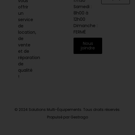
17h30
vous
Samedi :
offrir
8h00 à
un
12h00
service
Dimanche :
de
FERMÉ
location,
de
Nous
vente
joindre
et de
réparation
de
qualité
!
© 2024 Solutions Multi-Équipements. Tous droits réservés.
Propulsé par Gestrago