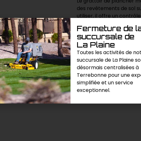
Le grattoir de plancher m
des revêtements de sol sur
utiliser, il offre un cont
matériaux.
Fermeture de l
succursale de
La Plaine
Demande de prix
Toutes les activités de no
succursale de La Plaine s
Catégories :
Autres
,
Divers / V
désormais centralisées à
Terrebonne pour une exp
simplifiée et un service
exceptionnel.