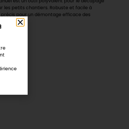
anuel est un outil polyvalent pour le décapage
 les petits chantiers. Robuste et facile à
rôle précis pour un démontage efficace des
a
tre
ont
ariés
érience