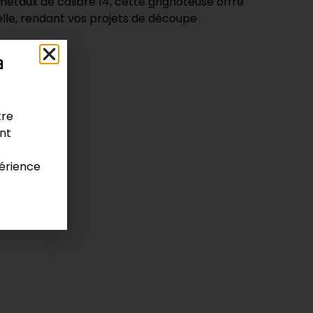
taux de calibre 14, cette grignoteuse offre
lle, rendant vos projets de découpe
a
tre
ariés
ont
érience