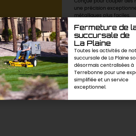
Conçue pour couper des mé
une précision exceptionne
métalliques plus faciles.
Fermeture de l
succursale de
Demande de prix
La Plaine
Toutes les activités de no
Catégories :
Autres
,
Divers / V
succursale de La Plaine s
désormais centralisées à
Terrebonne pour une exp
simplifiée et un service
exceptionnel.