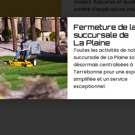
ateliers. Robustes et durab
variété d’applications ind
Fermeture de l
Demande de prix
succursale de
La Plaine
Catégories :
Autres
,
Divers / V
Toutes les activités de no
succursale de La Plaine s
désormais centralisées à
Terrebonne pour une exp
simplifiée et un service
exceptionnel.