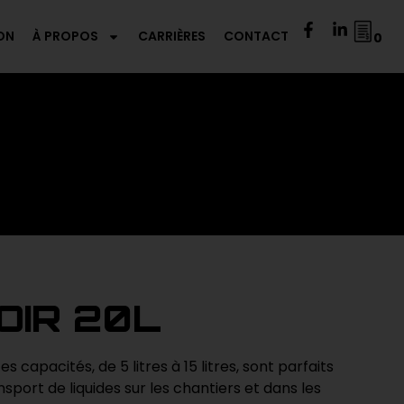
ON
À PROPOS
CARRIÈRES
CONTACT
0
OIR 20L
s capacités, de 5 litres à 15 litres, sont parfaits
nsport de liquides sur les chantiers et dans les