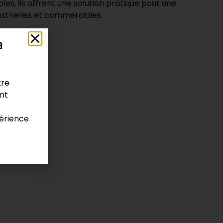
les, ils offrent une solution pratique pour une
ustrielles et commerciales.
a
ariés
tre
ont
érience