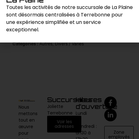
uniforme des planchers.
Toutes les activités de notre succursale de La Plaine
sont désormais centralisées à Terrebonne pour
une expérience simplifiée et un service
Demande de prix
exceptionnel.
Catégories :
Autres
,
Divers / Variés
Succursales
Heures
d’ouverture
Joliette
Nous
Terrebonne
Lundi
mettons
au
tout en
Voir les
vendredi :
adresses
œuvre
Zone
6h30 à
pour
employés