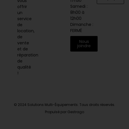
17h30
vous
Samedi :
offrir
8h00 à
un
12h00
service
Dimanche :
de
FERMÉ
location,
de
Nous
vente
joindre
et de
réparation
de
qualité
!
© 2024 Solutions Multi-Équipements. Tous droits réservés.
Propulsé par Gestrago