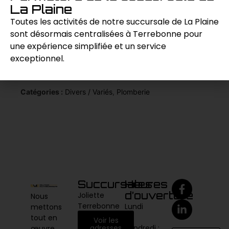
résultats de qualité supérieure, répondant
La Plaine
ainsi aux besoins des professionnels de
Toutes les activités de notre succursale de La Plaine
l’électricité.
sont désormais centralisées à Terrebonne pour
une expérience simplifiée et un service
exceptionnel.
Demande de prix
Catégories :
Divers / Variés
,
Plomberie
Succursales
Heures
d’ouverture
Joliette
Nous
Terrebonne
Lundi
mettons
au
tout en
Voir les
vendredi :
adresses
œuvre