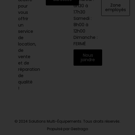
Zone
6h30 à
pour
employés
17h30
vous
Samedi :
offrir
8h00 à
un
12h00
service
Dimanche :
de
FERMÉ
location,
de
Nous
vente
joindre
et de
réparation
de
qualité
!
© 2024 Solutions Multi-Équipements. Tous droits réservés.
Propulsé par Gestrago