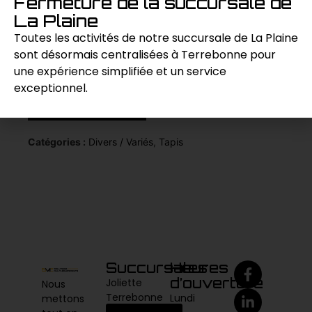
Fermeture de la succursale de
offre une flexibilité et une longueur suffisantes
La Plaine
pour atteindre tous les coins et recoins,
permettant ainsi un nettoyage complet et
Toutes les activités de notre succursale de La Plaine
efficace des tapis et moquettes.
sont désormais centralisées à Terrebonne pour
une expérience simplifiée et un service
exceptionnel.
Demande de prix
Catégories :
Divers / Variés
,
Tapis
Succursales
Heures
d’ouverture
Joliette
Nous
Terrebonne
Lundi
mettons