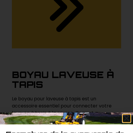
BOYAU LAVEUSE À
TAPIS
Le boyau pour laveuse à tapis est un
accessoire essentiel pour connecter votre
laveuse à tapis à la source d’eau et au
système d’aspiration. Fabriqué avec des
matériaux durables et résistants, ce boyau