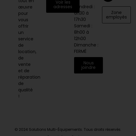
au
tout en
Voir les
vendredi :
adresses
œuvre
Zone
6h30 à
pour
employés
17h30
vous
Samedi :
offrir
8h00 à
un
12h00
service
Dimanche :
de
FERMÉ
location,
de
Nous
vente
joindre
et de
réparation
de
qualité
!
© 2024 Solutions Multi-Équipements. Tous droits réservés.