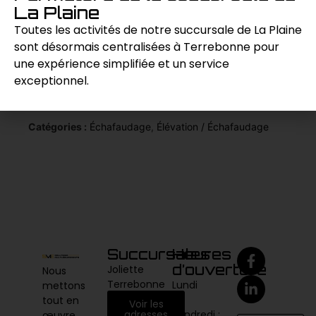
stable, assurant ainsi la sécurité et la stabilité
La Plaine
de l’échafaudage pendant les travaux en
Toutes les activités de notre succursale de La Plaine
hauteur.
sont désormais centralisées à Terrebonne pour
une expérience simplifiée et un service
exceptionnel.
Demande de prix
Catégories :
Échafaudage
,
Élévation / Échafaudage
Succursales
Heures
d’ouverture
Joliette
Nous
Terrebonne
Lundi
mettons
au
tout en
Voir les
vendredi :
adresses
œuvre