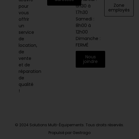
Zone
6h30 à
pour
employés
17h30
vous
Samedi :
offrir
8h00 à
un
12h00
service
Dimanche :
de
FERMÉ
location,
de
Nous
vente
joindre
et de
réparation
de
qualité
!
© 2024 Solutions Multi-Équipements. Tous droits réservés.
Propulsé par Gestrago