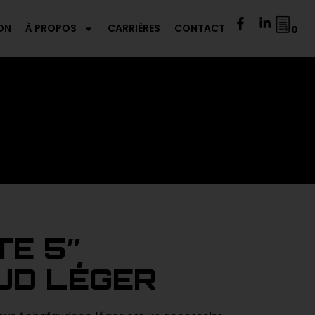
ON
À PROPOS
CARRIÈRES
CONTACT
0
E 5″
UD LÉGER