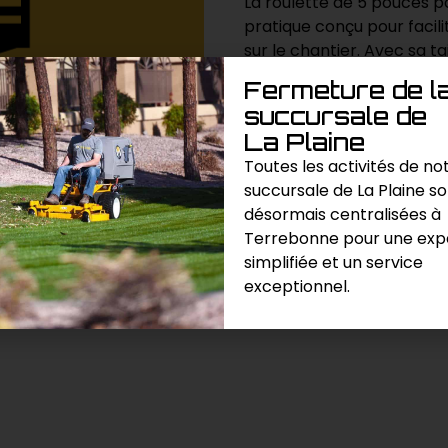
La roulette de 5 pouces p
pratique conçu pour faci
sur le chantier. Avec sa t
roulette offre une mobilit
Fermeture de l
facilement l’échafaudage 
succursale de
La Plaine
Toutes les activités de no
Demande de prix
succursale de La Plaine s
désormais centralisées à
Catégories :
Échafaudage
,
Élé
Terrebonne pour une exp
simplifiée et un service
exceptionnel.