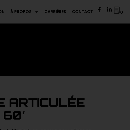
ON
À PROPOS
CARRIÈRES
CONTACT
0
E ARTICULÉE
 60′