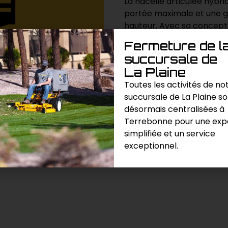
La nacelle articulée hybri
portée maximale et une g
hauteur. Avec sa conceptio
efficace et sécurisée pour
Fermeture de l
améliorant ainsi la product
succursale de
La Plaine
Toutes les activités de no
Demande de prix
succursale de La Plaine s
désormais centralisées à
Catégories :
Élévation / Écha
Terrebonne pour une exp
simplifiée et un service
exceptionnel.