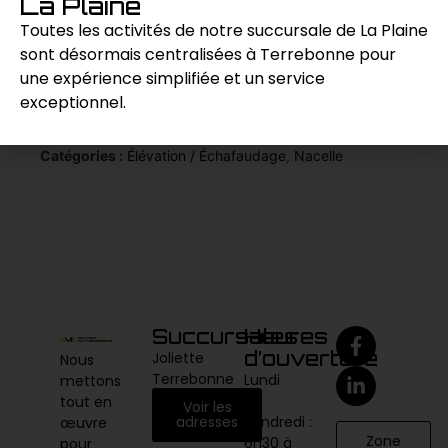
La Plaine
elle assure une performance fiable et
sécurisée sur divers terrains.
Toutes les activités de notre succursale de La Plaine
sont désormais centralisées à Terrebonne pour
une expérience simplifiée et un service
Demande de prix
exceptionnel.
Catégories :
Élévation / Échafaudage
,
Nacelle
Succursales
Heures
d’ouverture
Joliette
Nous
Terrebonne
Lundi
mettons
au
tout en
Voir les
vendredi :
adresses
œuvre
Zone
6h30 à
pour