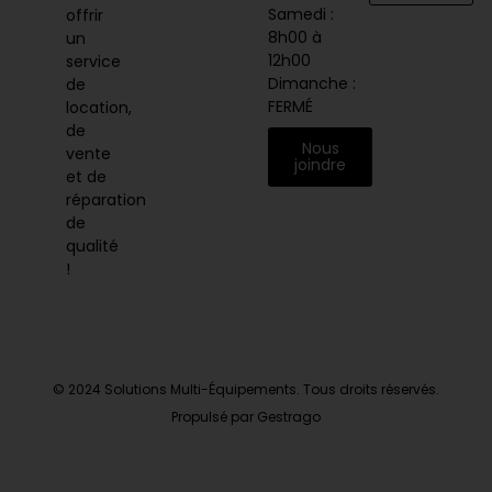
Samedi :
offrir
8h00 à
un
12h00
service
Dimanche :
de
FERMÉ
location,
de
Nous
vente
joindre
et de
réparation
de
qualité
!
© 2024 Solutions Multi-Équipements. Tous droits réservés.
Propulsé par Gestrago