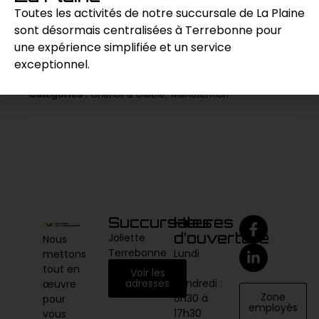
démolition.
Toutes les activités de notre succursale de La Plaine
sont désormais centralisées à Terrebonne pour
une expérience simplifiée et un service
Demande de prix
exceptionnel.
Catégories :
Chariot & Diable
,
Manutention
Succursales
Heures
d’ouverture
Joliette
Nous
Terrebonne
Lundi
mettons
au
tout en
Voir les
vendredi :
adresses
œuvre
Zone
6h30 à
pour
employés
17h30
vous