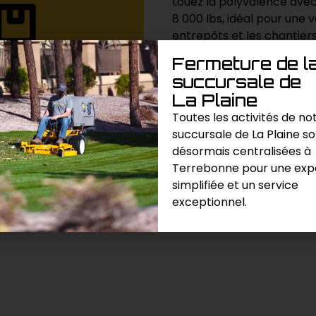
Louez la polyvalence avec
8 000 lbs, idéal pour une 
entrepôts et les chantiers
Fermeture de l
succursale de
Demande de prix
La Plaine
Toutes les activités de no
Catégories :
Chariot Motorisé
,
succursale de La Plaine s
désormais centralisées à
Terrebonne pour une exp
simplifiée et un service
exceptionnel.