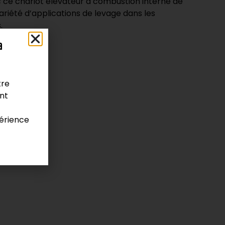
 ce chariot élévateur à combustion interne de
variété d’applications de levage dans les
.
a
tre
Manutention
ont
érience