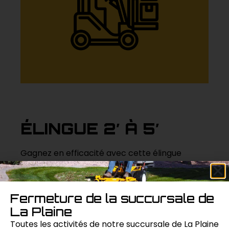
ÉLINGUE 2′ À 5′
Gagnez en efficacité avec cette élingue
ajustable de 2 à 5 pieds, offrant une solution
polyvalente pour le levage de charges de
différentes tailles dans les environnements
Fermeture de la succursale de
industriels et commerciaux.
La Plaine
Toutes les activités de notre succursale de La Plaine