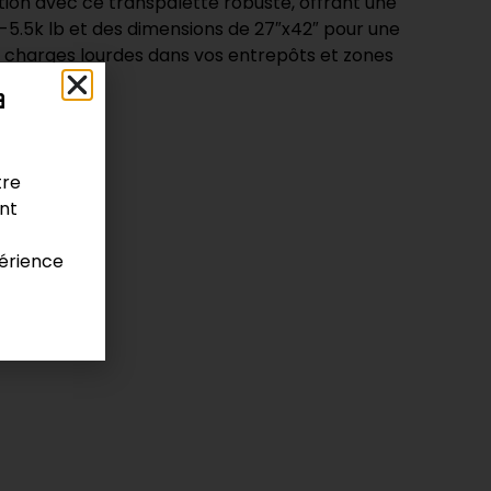
ion avec ce transpalette robuste, offrant une
5.5k lb et des dimensions de 27″x42″ pour une
 charges lourdes dans vos entrepôts et zones
a
tre
ont
spalette
érience