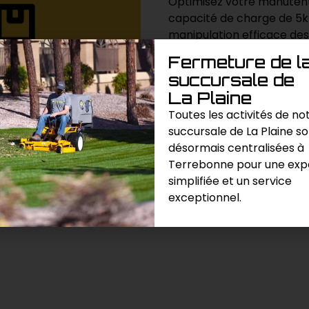
Optimisez votre manutent
capacité de charge de 5k-
manipulation efficace des
de chargement.
Fermeture de l
succursale de
La Plaine
Demande de prix
Toutes les activités de no
succursale de La Plaine s
Catégories :
Manutention
,
Tran
désormais centralisées à
Terrebonne pour une exp
simplifiée et un service
exceptionnel.