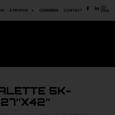
ON
À PROPOS
CARRIÈRES
CONTACT
0
ALETTE 5K-
-27″X42″