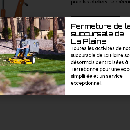
pour les ateliers de méca
Demande de prix
Fermeture de l
succursale de
Catégories :
Manutention
,
Véri
La Plaine
Toutes les activités de no
succursale de La Plaine s
désormais centralisées à
Terrebonne pour une exp
simplifiée et un service
exceptionnel.