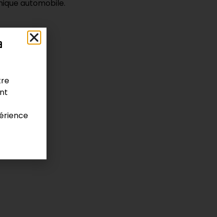
nique automobile.
a
n
tre
ont
érience