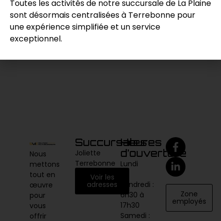
Toutes les activités de notre succursale de La Plaine
sont désormais centralisées à Terrebonne pour
Demande de prix
une expérience simplifiée et un service
exceptionnel.
Catégories :
Manutention
,
Vérin
Succursales
Heures
d’ouverture
Joliette
Nous
Terrebonne
Lundi
mettons
au
tout en
Voir les
vendredi :
adresses
œuvre
Zone
6h30 à
pour
employés
17h30
vous
Samedi :
offrir