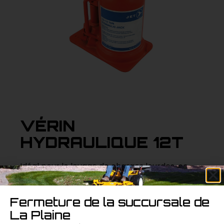
VÉRIN
HYDRAULIQUE 12T
Idéal pour le levage de charges lourdes, ce
vérin hydraulique de 12 tonnes offre une
performance fiable et une facilité d’utilisation,
Fermeture de la succursale de
essentiel pour les travaux industriels et de
La Plaine
maintenance.