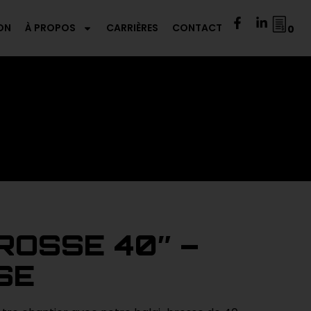
ON
À PROPOS
CARRIÈRES
CONTACT
0
ROSSE 40″ –
SE