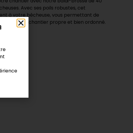
tre chantier avec notre balai-brosse de 40
heuses. Avec ses poils robustes, cet
ment à votre bêcheuse, vous permettant de
aleté pour un chantier propre et bien ordonné.
a
tre
ont
ement
érience