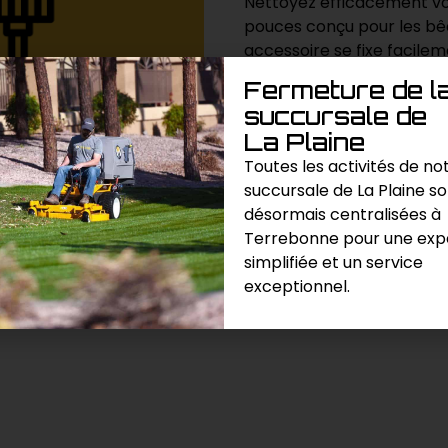
Nettoyez efficacement vo
pouces conçu pour les bêc
accessoire se fixe facile
balayer les débris et la s
Fermeture de l
succursale de
La Plaine
Demande de prix
Toutes les activités de no
succursale de La Plaine s
Catégories :
Entretien
,
Paysag
désormais centralisées à
Terrebonne pour une exp
simplifiée et un service
exceptionnel.