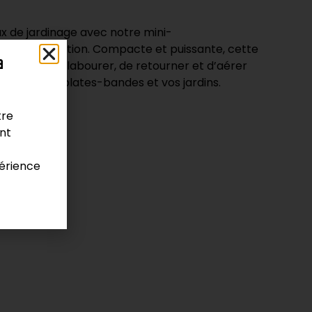
x de jardinage avec notre mini-
2 HP en location. Compacte et puissante, cette
a
 permet de labourer, de retourner et d’aérer
préparer vos plates-bandes et vos jardins.
tre
ont
érience
ement