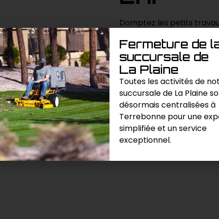
Domptez les petits travau
bêcheuse/rotoculteur de 
Fermeture de l
machine polyvalente vous
succursale de
le sol avec facilité pour 
La Plaine
Toutes les activités de no
succursale de La Plaine s
Demande de prix
désormais centralisées à
Terrebonne pour une exp
Catégories :
Entretien
,
Paysag
simplifiée et un service
exceptionnel.