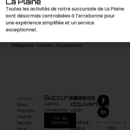
La Plaine
difficiles d’accès pour une pelouse
impeccable.
Toutes les activités de notre succursale de La Plaine
sont désormais centralisées à Terrebonne pour
une expérience simplifiée et un service
Demande de prix
exceptionnel.
Catégories :
Entretien
,
Paysagement
Succursales
Heures
d’ouverture
Joliette
Nous
Terrebonne
Lundi
mettons
au
tout en
Voir les
vendredi :
adresses
œuvre
Zone
6h30 à
pour