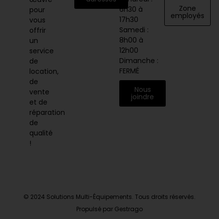
Zone
6h30 à
pour
employés
17h30
vous
Samedi :
offrir
8h00 à
un
12h00
service
Dimanche :
de
FERMÉ
location,
de
Nous
vente
joindre
et de
réparation
de
qualité
!
© 2024 Solutions Multi-Équipements. Tous droits réservés.
Propulsé par Gestrago