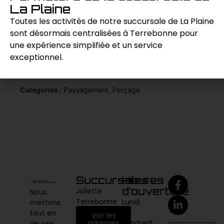
insoupçonnées, et si vous avez de la chance,
La Plaine
peut-être même déterrer quelques trésors
Toutes les activités de notre succursale de La Plaine
oubliés par les ours polaires.
sont désormais centralisées à Terrebonne pour
une expérience simplifiée et un service
exceptionnel.
Demande de prix
Catégories :
Paysagement
,
Perçage
Succursales
Heures
d’ouverture
Joliette
Nous
Terrebonne
Lundi
mettons
au
tout en
Voir les
vendredi :
adresses
œuvre