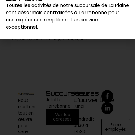
Toutes les activités de notre succursale de La Plaine
sont désormais centralisées à Terrebonne pour
Demande de prix
une expérience simplifiée et un service
exceptionnel.
Catégories :
Compresseur & outils Air
,
Pompage /
Pressurisation / Éclairage / Production
Succursales
Heures
d’ouverture
Joliette
Nous
Terrebonne
Lundi
mettons
au
tout en
Voir les
vendredi :
adresses
œuvre
Zone
6h30 à
pour
employés
17h30
vous