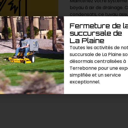
Maintenez votre système
boyau à air de drainage. 
condensats, ce tuyau ass
équipements en maintenan
Fermeture de l
succursale de
La Plaine
Demande de prix
Toutes les activités de no
succursale de La Plaine s
Catégories :
Compresseur & out
désormais centralisées à
Production
Terrebonne pour une exp
simplifiée et un service
exceptionnel.