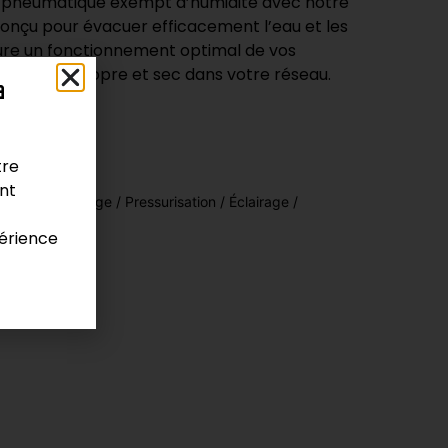
 pneumatique exempt d’humidité avec notre
Conçu pour évacuer efficacement l’eau et les
ure un fonctionnement optimal de vos
t un air propre et sec dans votre réseau.
a
tre
ont
ils Air
,
Pompage / Pressurisation / Éclairage /
érience