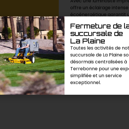
Avec une luminosité impr
offre un éclairage intens
écoénergétique garantit 
offrant une visibilité exce
Fermeture de l
succursale de
La Plaine
Demande de prix
Toutes les activités de no
succursale de La Plaine s
Catégories :
Éclairage
,
Pompage
désormais centralisées à
Terrebonne pour une exp
simplifiée et un service
exceptionnel.