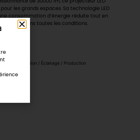
essionnante de 30000 lm, ce projecteur LED
e pour les grands espaces. Sa technologie LED
une consommation d’énergie réduite tout en
ptionnelle dans toutes les conditions.
a
tre
ont
 / Pressurisation / Éclairage / Production
érience