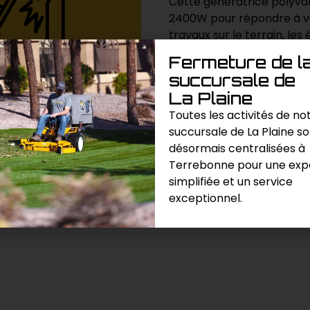
Cette génératrice polyval
2400W pour répondre à vos
travaux sur le terrain, les
d’urgence, elle assure une
Fermeture de l
succursale de
La Plaine
Demande de prix
Toutes les activités de no
succursale de La Plaine s
Catégories :
Génératice
,
Pompa
désormais centralisées à
Terrebonne pour une exp
simplifiée et un service
exceptionnel.