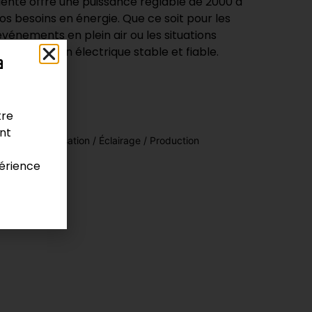
ente offre une puissance réglable de 2000 à
 besoins en énergie. Que ce soit pour les
 événements en plein air ou les situations
 alimentation électrique stable et fiable.
a
tre
ont
ge / Pressurisation / Éclairage / Production
érience