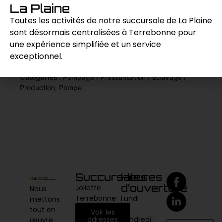
utilisation prolongée dans une variété
La Plaine
d’environnements extérieurs.
Toutes les activités de notre succursale de La Plaine
sont désormais centralisées à Terrebonne pour
une expérience simplifiée et un service
Demande de prix
exceptionnel.
Catégories :
Pompage / Pressurisation / Éclairage /
Production
,
Pompe
Succursales
Heures
d’ouverture
Joliette
Nous
Terrebonne
Lundi
mettons
au
tout en
Voir les
vendredi :
adresses
œuvre