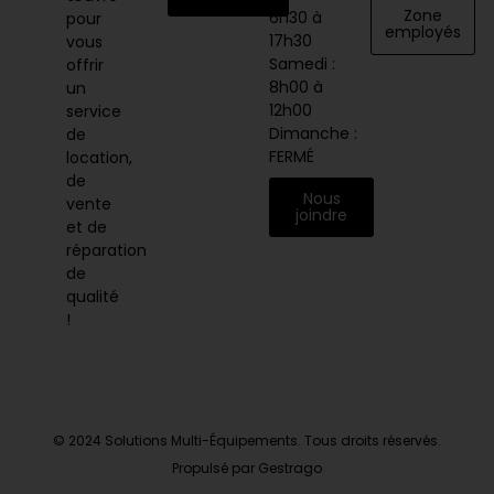
Zone
6h30 à
pour
employés
17h30
vous
Samedi :
offrir
8h00 à
un
12h00
service
Dimanche :
de
FERMÉ
location,
de
Nous
vente
joindre
et de
réparation
de
qualité
!
© 2024 Solutions Multi-Équipements. Tous droits réservés.
Propulsé par Gestrago