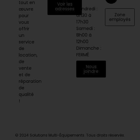
au
tout en
Voir les
vendredi :
adresses
œuvre
Zone
6h30 à
pour
employés
17h30
vous
Samedi :
offrir
8h00 à
un
12h00
service
Dimanche :
de
FERMÉ
location,
de
Nous
vente
joindre
et de
réparation
de
qualité
!
© 2024 Solutions Multi-Équipements. Tous droits réservés.