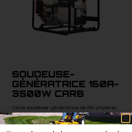
SOUDEUSE-
GÉNÉRATRICE 160A-
3500W CARB
Cette soudeuse-génératrice de 160 ampères
et 3500 watts à carburant offre une solution
tout-en-un pour les travaux de soudure sur
site. Parfaite pour les chantiers éloignés, elle