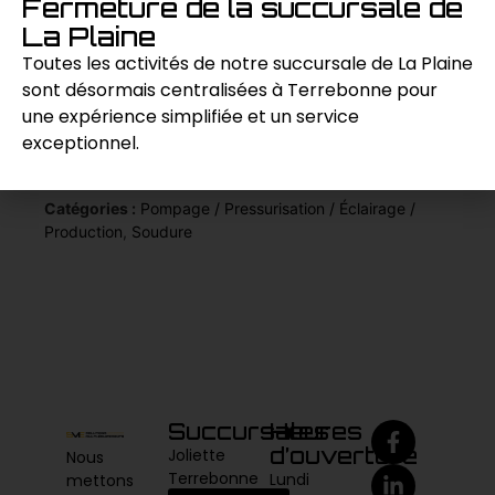
Fermeture de la succursale de
combine la puissance de soudure et la
La Plaine
génération d’électricité, assurant des
Toutes les activités de notre succursale de La Plaine
performances fiables et constantes.
sont désormais centralisées à Terrebonne pour
une expérience simplifiée et un service
exceptionnel.
Demande de prix
Catégories :
Pompage / Pressurisation / Éclairage /
Production
,
Soudure
Succursales
Heures
d’ouverture
Joliette
Nous
Terrebonne
Lundi
mettons