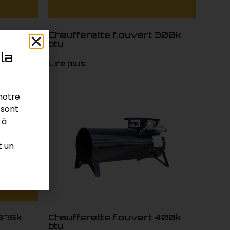
1m btu
Chaufferette f.ouvert 300k
btu
la
Lire plus
 notre
 sont
 à
t un
 375k
Chaufferette f.ouvert 400k
btu