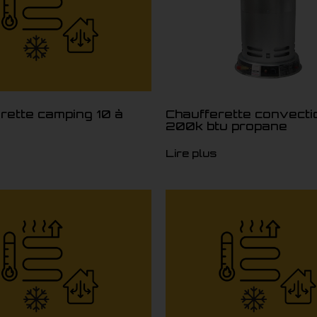
rette camping 10 à
Chaufferette convecti
u
200k btu propane
Lire plus