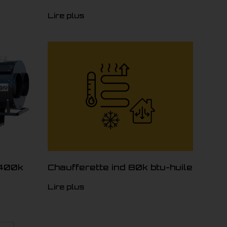
Lire plus
-400k
Chaufferette ind 80k btu-huile
Lire plus