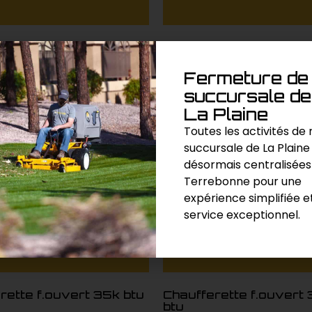
rette f.ouvert 150k
Chaufferette f.ouvert 
Fermeture de 
Lire plus
succursale de
La Plaine
Toutes les activités de
succursale de La Plaine
désormais centralisées
Terrebonne pour une
expérience simplifiée e
service exceptionnel.
rette f.ouvert 35k btu
Chaufferette f.ouvert
btu