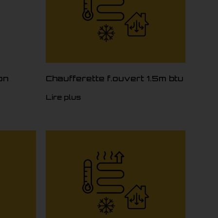
on
Chaufferette f.ouvert 1.5m btu
Lire plus