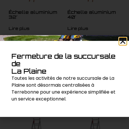
Échelle aluminium
Échelle aluminium
32′
40′
Lire plus
Lire plus
Fermeture de la succursale
de
La Plaine
Toutes les activités de notre succursale de La
Plaine sont désormais centralisées à
Terrebonne pour une expérience simplifiée et
Échelle fibre 24′
Échelle fibre 40′
un service exceptionnel.
Lire plus
Lire plus