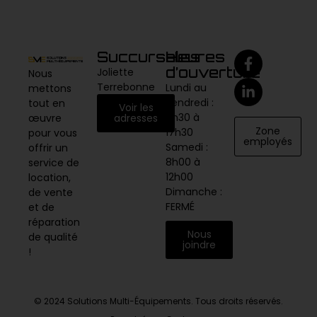
Succursales
Heures
d’ouverture
Joliette
Nous
Terrebonne
Lundi au
mettons
vendredi :
tout en
Voir les
6h30 à
adresses
œuvre
Zone
17h30
pour vous
employés
Samedi :
offrir un
8h00 à
service de
12h00
location,
Dimanche :
de vente
FERMÉ
et de
réparation
Nous
de qualité
joindre
!
© 2024 Solutions Multi-Équipements. Tous droits réservés.